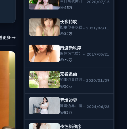
当日常被撕开一
2020/07/15
角，悬疑的张力
45万
才真正开始。
长夜特攻
如果你喜欢强节
2021/06/11
奏与人物拉扯，
32万
看更多 →
长夜特攻不会让
你走神。
南渡新秩序
偏惊悚气质：不
2019/05/21
急着解释，只把
72万
人物逼到必须表
态的时刻。
无名追凶
如果你喜欢强节
2020/01/09
奏与人物拉扯，
26万
无名追凶不会让
你走神。
异境边界
异境边界：镜头
2024/06/26
冷静，情绪却很
53万
烫，电视剧爱好
者可入。
夜色新秩序