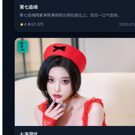
第七追缉
第七追缉用紧凑叙事把观众摁在座位上，适合一口气追完。
4.8
1.3万
2020/0
32:48
超
清
4K
火海潜伏