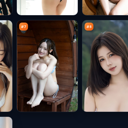
霜
天
降
际
证
边
91
90
词
境
万
万
线
#
7
#
8