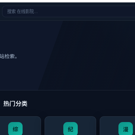
站检索。
热门分类
综
纪
漫