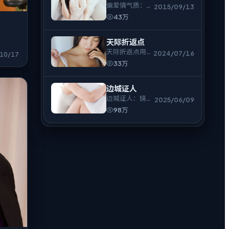
偏爱情气质：不
2015/09/13
急着解释，只把
43万
人物逼到必须表
态的时刻。
天际折返点
天际折返点用紧
2024/07/16
10/17
凑叙事把观众摁
33万
在座位上，适合
一口气追完。
边城证人
边城证人：镜头
2025/06/09
冷静，情绪却很
98万
烫，电视剧爱好
者可入。