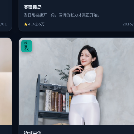
寒锋孤岛
当日常被撕开一角，爱情的张力才真正开始。
1/01
4.7
5万
2016/
0:55
超
清
4K
边城来信