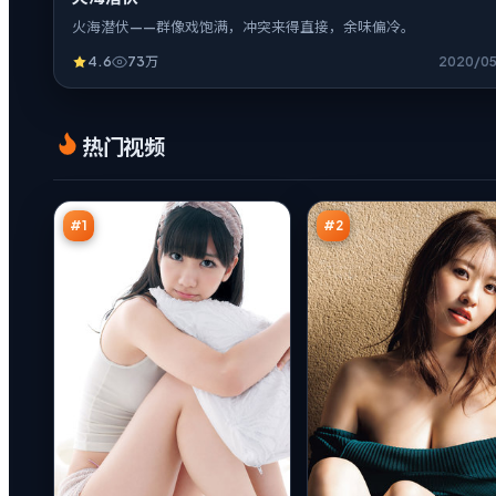
火海潜伏——群像戏饱满，冲突来得直接，余味偏冷。
4.6
73万
2020/0
边
失
热门视频
城
控
证
谎
98
97
人
言
万
万
之
城
#
1
#
2