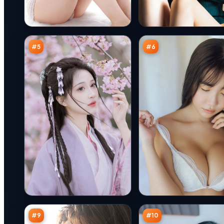
千
南
面
港
余
悬
92
91
震
案
万
万
#
5
#
6
归
黑
途
潮
回
回
90
89
声
响
万
万
壁
#
9
#
10