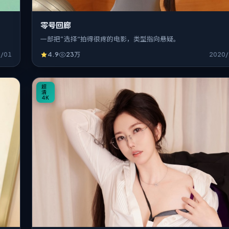
零号回廊
一部把“选择”拍得很疼的电影，类型指向悬疑。
1/01
4.9
23万
2020/
24:41
超
清
4K