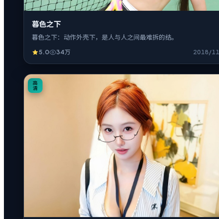
暮色之下
暮色之下：动作外壳下，是人与人之间最难拆的结。
5.0
34万
2018/1
16:34
高
清