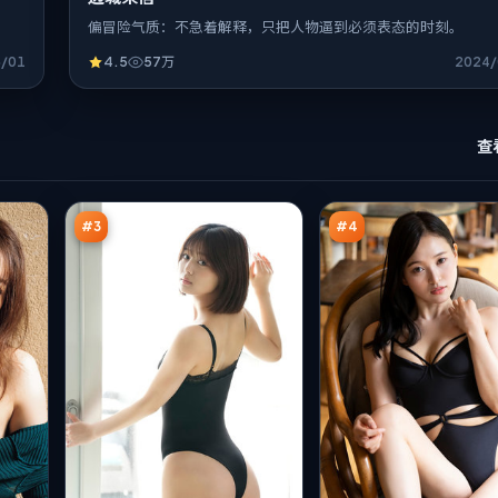
偏冒险气质：不急着解释，只把人物逼到必须表态的时刻。
5/01
4.5
57万
2024/
灰
雷
查
塔
鸣
回
玩
97
92
廊
家
万
万
#
3
#
4