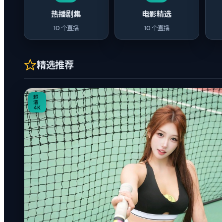
热播剧集
电影精选
10
个直播
10
个直播
精选推荐
0:20
超
清
4K